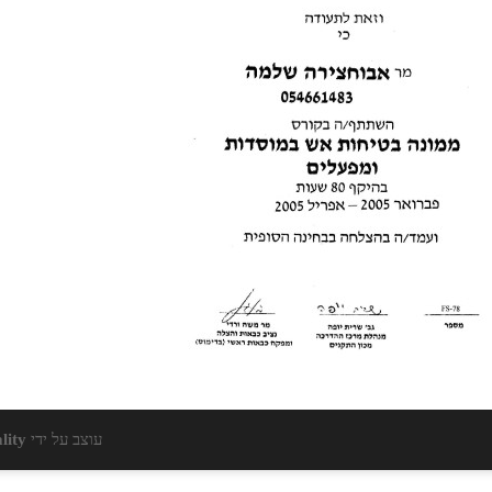
עוצב על ידי
lity