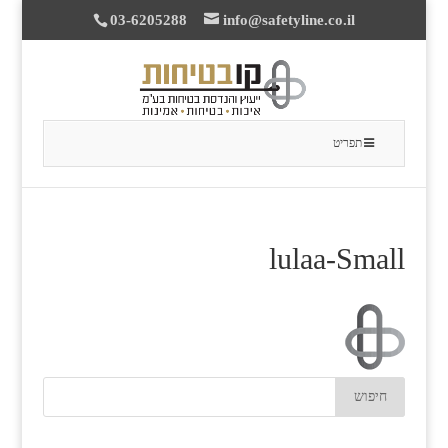
03-6205288
info@safetyline.co.il
תפריט
lulaa-Small