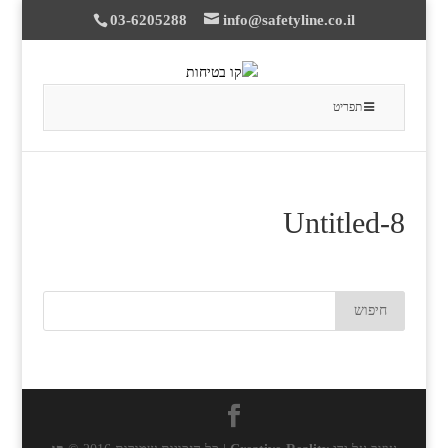
03-6205288
info@safetyline.co.il
תפריט
Untitled-8