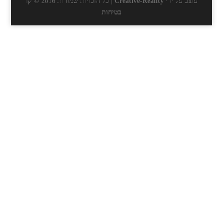
עוצב על ידי
Creative-Reality
| כל הזכויות שמורות 2016 ©
קו
בטיחות