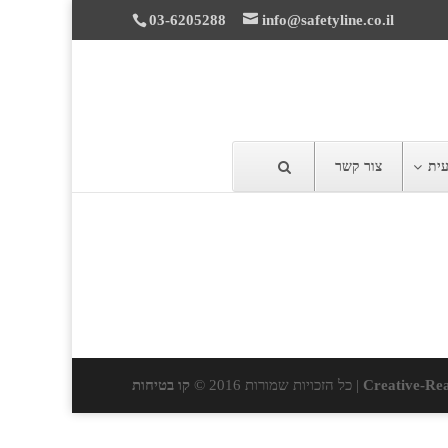
03-6205288
info@safetyline.co.il
עית
צור קשר
Creative-Rea
| כל הזכויות שמורות 2016 ©
קו בטיחות