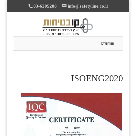
03-6205288
info@safetyline.co.il
תפריט
ISOENG2020