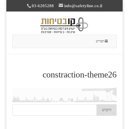
03-6205288
info@safetyline.co.il
תפריט
constraction-theme26