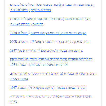
תקנות הבטיחות בעבודה (ניטור סביבתי וניטור ביולוגי של עובדים
בגורמים מזיקים), תשע"א-2011
תקנות עבודת נשים (עבודות אסורות, עבודות מוגבלות ועבודות
מסוכנות), התשס"א-2001
תקנות עבודת נשים (עבודות בקרינה מייננת), תשל"ט-1979
חוק לתיקון פקודת הבטיחות בעבודה (מס' 6), התשס"ה-2005
צו הבטיחות בעבודה (מדלים ומעליות) (דין וחשבון) 1947
צו הגבלים עסקיים (דרכי הספקה של חלקי חילוף לשירותי תיקון
ואחזקה של מעליות חשמליות), תשמ"ד-1984
תקנות הבטיחות בעבודה (בדיקה בלחץ הידרוסטטי של מתקן-לחץ),
התשנ"ו-1995
תקנות הבטיחות בעבודה (בדיקת מתקני-לחץ), תשכ"ז-1967
תקנות הבטיחות בעבודה (הרמת בני אדם במלגזות) , התשמ"ג –
1983