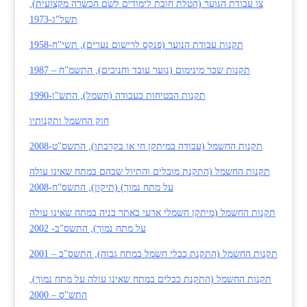
צו עבודת הנוער (הטלת חובת לימודים לשם הכשרה מקצועית),
תשל"ג-1973
תקנות עבודת הנוער (פנקס לרישום נערים), תשי"ח-1958
תקנות שכר מינימום (נוער עובד וחניכים), התשמ"ח – 1987
תקנות הבטיחות בעבודה (חשמל), התש"ן-1990
חוק החשמל ותקנותיו
תקנות החשמל (עבודה במיתקן חי או בקרבתו), התשס"ט-2008
תקנות החשמל (התקנת מובלים והתיול שבהם במתח שאינו עולה
על מתח נמוך) (תיקון), התשס"ח-2008
תקנות החשמל (מיתקן חשמלי ארעי באתר בניה במתח שאינו עולה
על מתח נמוך), התשס"ב- 2002
תקנות החשמל (התקנת כבלי חשמל במתח גבוה), התשס"ב – 2001
תקנות החשמל (התקנת כבלים במתח שאינו עולה על מתח נמוך),
התש"ס – 2000