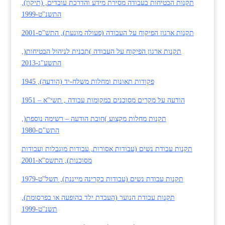
תקנות הבטיחות בעבודה מסירת מידע והדרכת עובדים, (תיקון),
התשנ"ט-1999
תקנות ארגון הפיקוח על העבודה (פעולה מונעת), התש"ס-2001
תקנות ארגון הפיקוח על העבודה )תכנית לניהול הבטיחות(,
התשע"ג-2013
פקודות תאונות ומחלות משלח-יד (הודעה), 1945
הודעה על מקרים מסוכנים במקומות עבודה , תשי"א – 1951
תקנות מחלות מקצוע )חובת הודעה – רשימה נוספת(,
התש"ם-1980
תקנות עבודת נשים (עבודות אסורות, עבודות מוגבלות ועבודות
מסוכנות), התשס"א-2001
תקנות עבודת נשים (עבודות בקרינה מייננת), תשל"ט-1979
תקנות עבודת הנוער (העבדת ילד בהופעה או בפרסומת),
תשנ"ט-1999