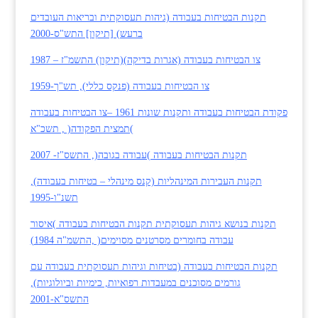
תקנות הבטיחות בעבודה (גיהות תעסוקתית ובריאות העובדים
ברעש) [תיקון] התש"ס-2000
צו הבטיחות בעבודה (אגרות בדיקה)(תיקון) התשמ"ז – 1987
צו הבטיחות בעבודה (פנקס כללי), תש"ך-1959
פקודת הבטיחות בעבודה ותקנות שונות 1961 –צו הבטיחות בעבודה
)תמצית הפקודה( , תשכ"א
תקנות הבטיחות בעבודה )עבודה בגובה(, התשס"ז-
2007
תקנות העבירות המינהליות (קנס מינהלי – בטיחות בעבודה),
תשנ"ו-1995
תקנות בנושא גיהות תעסוקתית תקנות הבטיחות בעבודה )איסור
עבודה בחומרים מסרטנים מסוימים( ,התשמ"ה 1
984)
תקנות הבטיחות בעבודה (בטיחות וגיהות תעסוקתית בעבודה עם
גורמים מסוכנים במעבדות רפואיות, כימיות וביולוגיות),
התשס"א-2001