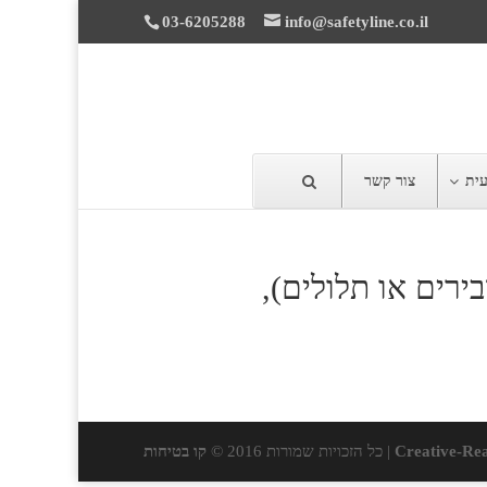
03-6205288
info@safetyline.co.il
עית
צור קשר
ירים או תלולים),
Creative-Rea
| כל הזכויות שמורות 2016 ©
קו בטיחות