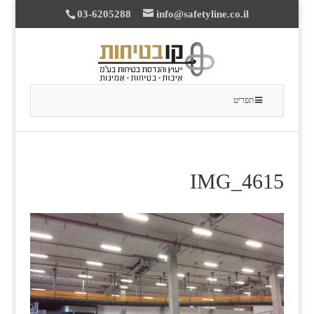
03-6205288
info@safetyline.co.il
תפריט
IMG_4615