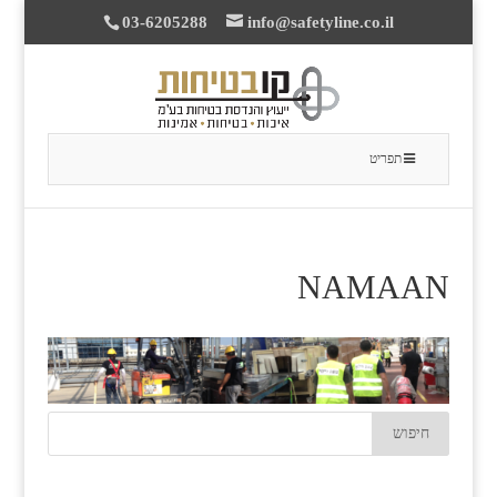
03-6205288
info@safetyline.co.il
תפריט
NAMAAN